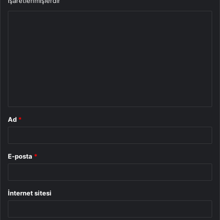
işaretlenmişlerdir
Y
o
r
u
m
*
Ad
*
E-posta
*
İnternet sitesi