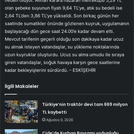
neden oluyor. Alınan karara nazaran metreküpü 5,29 TL
olan şebeke suyunun fiyatı 9,64 TL’ye, atık su bedeli ise
2,64 TL’den 3,86 TL’ye yükseldi. Son birkaç günün her
saatinde sumatikler önünde gözlenen kuyruk, uygulamanın
başlayacağı dün gece saat 24.00’e kadar devam etti.
Mevcut tarifenin geçerli olduğu son dakikaya kadar ucuz
su almak isteyen vatandaşlar, su yükleme noktalarında
uzun kuyruklar oluşturdu. Ucuz su alma umudu ile sıraya
giren vatandaşlar, soğuk havaya karşın gece saatlerine
kadar bekleyişlerini sürdürdü. – ESKİŞEHİR
İlgili Makaleler
Türkiye’nin traktör devi tam 669 milyon
TL kaybetti
Ağustos 9, 2026
Cide’de Kurban Bayramı yoğunluğu