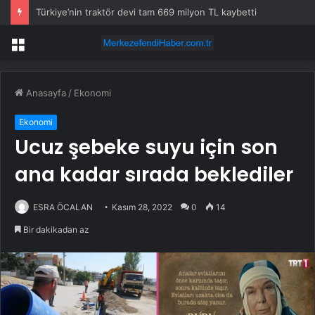
Türkiye’nin traktör devi tam 669 milyon TL kaybetti
Menü
Anasayfa
/
Ekonomi
Ekonomi
Ucuz şebeke suyu için son
ana kadar sırada beklediler
ESRA ÖCALAN
Kasım 28, 2022
0
14
Bir dakikadan az