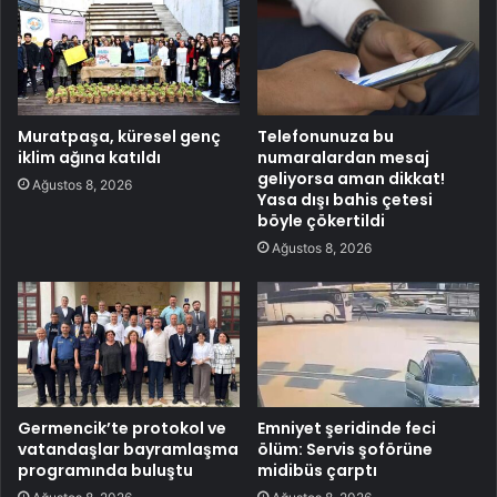
Muratpaşa, küresel genç
Telefonunuza bu
iklim ağına katıldı
numaralardan mesaj
geliyorsa aman dikkat!
Ağustos 8, 2026
Yasa dışı bahis çetesi
böyle çökertildi
Ağustos 8, 2026
Germencik’te protokol ve
Emniyet şeridinde feci
vatandaşlar bayramlaşma
ölüm: Servis şoförüne
programında buluştu
midibüs çarptı