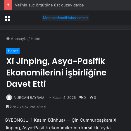
Vali’nin suç örgütüne üst düzey darbe
Menü
Anasayfa
/
Haber
Haber
Xi Jinping, Asya-Pasifik
Ekonomilerini İşbirliğine
Davet Etti
NURCAN BAYRAM
Kasım 4, 2025
0
0
2 dakika okuma süresi
GYEONGJU, 1 Kasım (Xinhua) — Çin Cumhurbaşkanı Xi
Jinping, Asya-Pasifik ekonomilerinin karşılıklı fayda