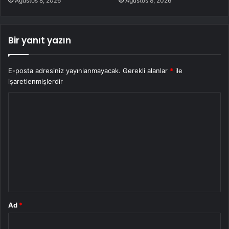
Ağustos 8, 2026
Ağustos 8, 2026
Bir yanıt yazın
E-posta adresiniz yayınlanmayacak.
Gerekli alanlar
*
ile
işaretlenmişlerdir
Y
o
r
u
m
*
Ad
*