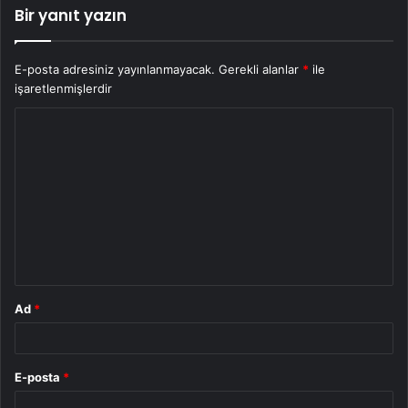
Bir yanıt yazın
E-posta adresiniz yayınlanmayacak.
Gerekli alanlar
*
ile
işaretlenmişlerdir
Y
o
r
u
m
*
Ad
*
E-posta
*