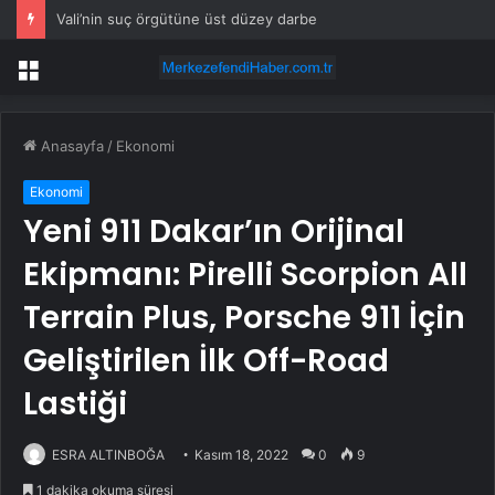
Vali’nin suç örgütüne üst düzey darbe
Menü
Anasayfa
/
Ekonomi
Ekonomi
Yeni 911 Dakar’ın Orijinal
Ekipmanı: Pirelli Scorpion All
Terrain Plus, Porsche 911 İçin
Geliştirilen İlk Off-Road
Lastiği
ESRA ALTINBOĞA
Kasım 18, 2022
0
9
1 dakika okuma süresi