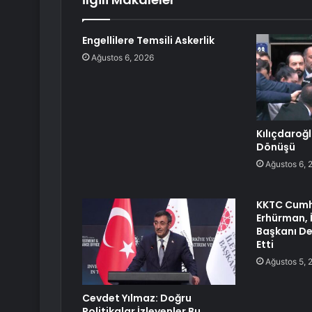
Engellilere Temsili Askerlik
Ağustos 6, 2026
Kılıçdaroğ
Dönüşü
Ağustos 6, 
KKTC Cumh
Erhürman, İ
Başkanı De
Etti
Ağustos 5, 
Cevdet Yılmaz: Doğru
Politikalar İzleyenler Bu