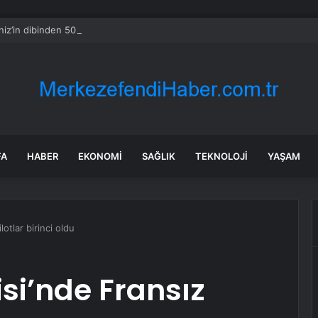
iz’in dibinden 50 bin tanesi çıkarıldı
FA
HABER
EKONOMI
SAĞLIK
TEKNOLOJI
YAŞAM
lotlar birinci oldu
isi’nde Fransız