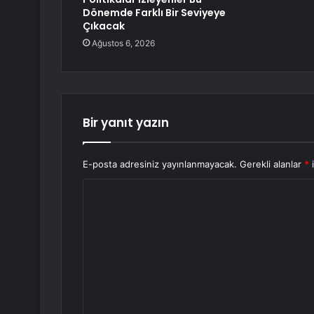
Dönemde Farklı Bir Seviyeye
Çıkacak
Ağustos 6, 2026
Bir yanıt yazın
E-posta adresiniz yayınlanmayacak.
Gerekli alanlar
*
i
Y
o
r
u
m
*