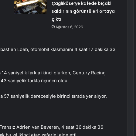
Çağlıköse’ye kafede bıçaklı
saldırının görüntüleri ortaya
çıktı
Ağustos 6, 2026
astien Loeb, otomobil klasmanını 4 saat 17 dakika 33
14 saniyelik farkla ikinci olurken, Century Racing
43 saniyelik farkla üçüncü oldu.
57 saniyelik derecesiyle birinci sırada yer alıyor.
Fransız Adrien van Beveren, 4 saat 36 dakika 36
bu yıl ikinci etap zaferini elde etti.