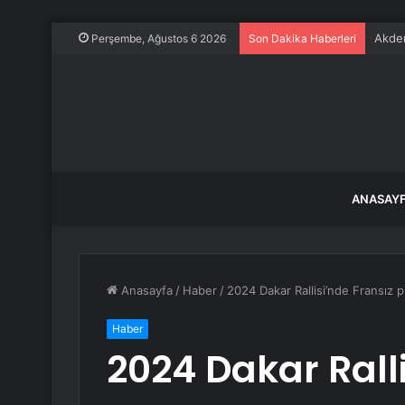
Akden
Perşembe, Ağustos 6 2026
Son Dakika Haberleri
ANASAY
Anasayfa
/
Haber
/
2024 Dakar Rallisi’nde Fransız pi
Haber
2024 Dakar Rall