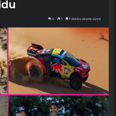
oldu
0
1
1 dakika okuma süresi