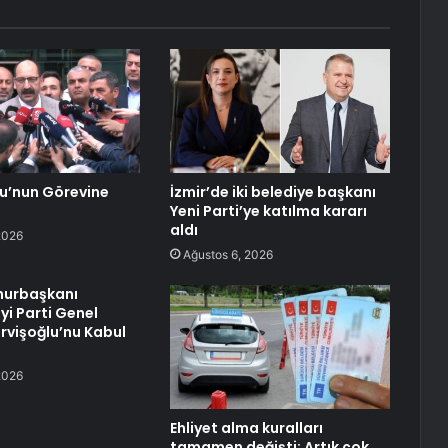
lu’nun Görevine
İzmir’de iki belediye başkanı
Yeni Parti’ye katılma kararı
aldı
2026
Ağustos 6, 2026
urbaşkanı
yi Parti Genel
rvişoğlu’nu Kabul
2026
Ehliyet alma kuralları
tamamen değişti: Artık çok