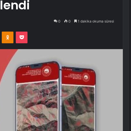
lendi
0
0
1 dakika okuma süresi
VKontakte
Odnoklassniki
Pocket