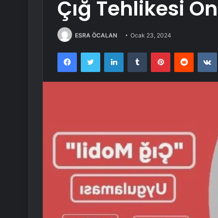
Çığ Tehlikesi Ön
ESRA ÖCALAN
Ocak 23, 2024
Facebook
Twitter
LinkedIn
Tumblr
Pinterest
Reddit