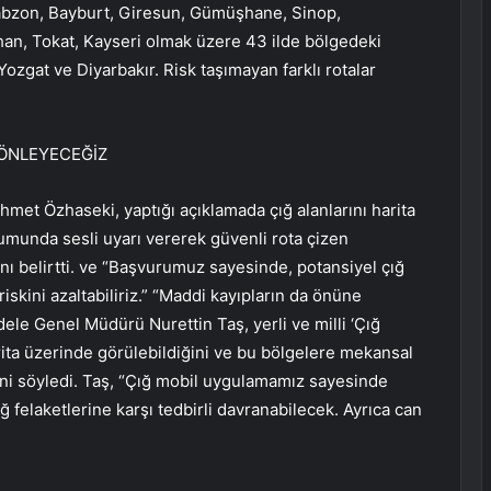
Trabzon, Bayburt, Giresun, Gümüşhane, Sinop,
an, Tokat, Kayseri olmak üzere 43 ilde bölgedeki
 Yozgat ve Diyarbakır. Risk taşımayan farklı rotalar
 ÖNLEYECEĞİZ
ehmet Özhaseki, yaptığı açıklamada çığ alanlarını harita
umunda sesli uyarı vererek güvenli rota çizen
ı belirtti. ve “Başvurumuz sayesinde, potansiyel çığ
iskini azaltabiliriz.” “Maddi kayıpların da önüne
le Genel Müdürü Nurettin Taş, yerli ve milli ‘Çığ
rita üzerinde görülebildiğini ve bu bölgelere mekansal
ğini söyledi. Taş, “Çığ mobil uygulamamız sayesinde
 felaketlerine karşı tedbirli davranabilecek. Ayrıca can