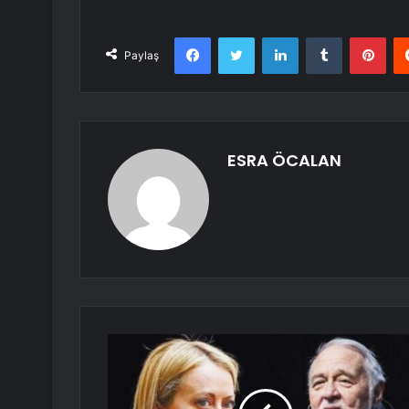
Facebook
Twitter
LinkedIn
Tumblr
Pint
Paylaş
ESRA ÖCALAN