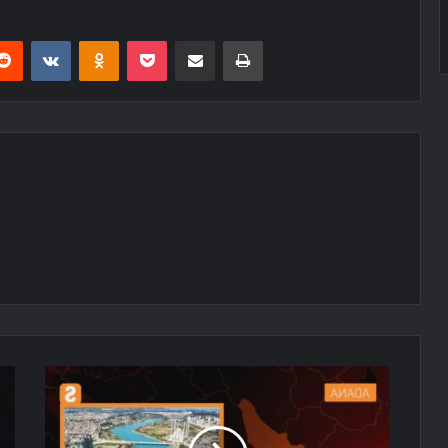
erest
Reddit
VKontakte
Odnoklassniki
Pocket
E-Posta ile paylaş
Yazdır