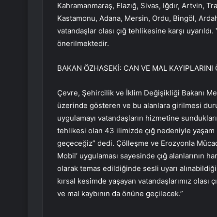
Kahramanmaraş, Elazığ, Sivas, Iğdır, Artvin, 
Kastamonu, Adana, Mersin, Ordu, Bingöl, Ardah
vatandaşlar olası çığ tehlikesine karşı uyarıldı.
önerilmektedir.
BAKAN ÖZHASEKİ: CAN VE MAL KAYIPLARINI
Çevre, Şehircilik ve İklim Değişikliği Bakanı M
üzerinde gösteren ve bu alanlara girilmesi dur
uygulamayı vatandaşların hizmetine sundukların
tehlikesi olan 43 ilimizde çığ nedeniyle yaşam r
geçeceğiz” dedi. Çölleşme ve Erozyonla Mücade
Mobil’ uygulaması sayesinde çığ alanlarının ha
olarak temas edildiğinde sesli uyarı alınabildi
kırsal kesimde yaşayan vatandaşlarımız olası çığ
ve mal kaybının da önüne geçilecek.”