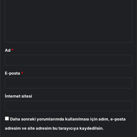
r
u
m
*
Ad
*
E-posta
*
İnternet sitesi
Daha sonraki yorumlarımda kullanılması için adım, e-posta
adresim ve site adresim bu tarayıcıya kaydedilsin.