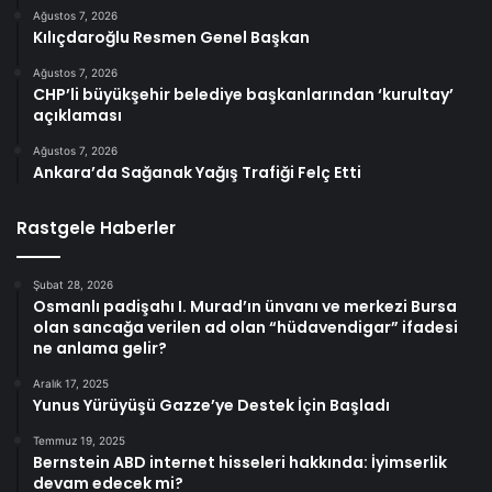
Ağustos 7, 2026
Kılıçdaroğlu Resmen Genel Başkan
Ağustos 7, 2026
CHP’li büyükşehir belediye başkanlarından ‘kurultay’
açıklaması
Ağustos 7, 2026
Ankara’da Sağanak Yağış Trafiği Felç Etti
Rastgele Haberler
Şubat 28, 2026
Osmanlı padişahı I. Murad’ın ünvanı ve merkezi Bursa
olan sancağa verilen ad olan “hüdavendigar” ifadesi
ne anlama gelir?
Aralık 17, 2025
Yunus Yürüyüşü Gazze’ye Destek İçin Başladı
Temmuz 19, 2025
Bernstein ABD internet hisseleri hakkında: İyimserlik
devam edecek mi?