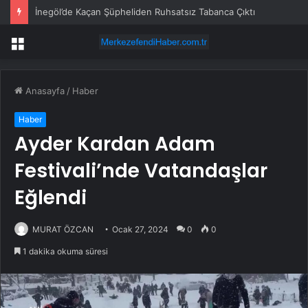
İnegöl’de Kaçan Şüpheliden Ruhsatsız Tabanca Çıktı
Menü
Anasayfa
/
Haber
Haber
Ayder Kardan Adam
Festivali’nde Vatandaşlar
Eğlendi
MURAT ÖZCAN
Ocak 27, 2024
0
0
1 dakika okuma süresi