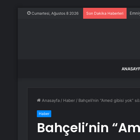
İstan
Cumartesi, Ağustos 8 2026
Son Dakika Haberleri
ANASAY
Anasayfa
/
Haber
/
Bahçeli’nin “Amed gibisi yok” s
Haber
Bahçeli’nin “Am