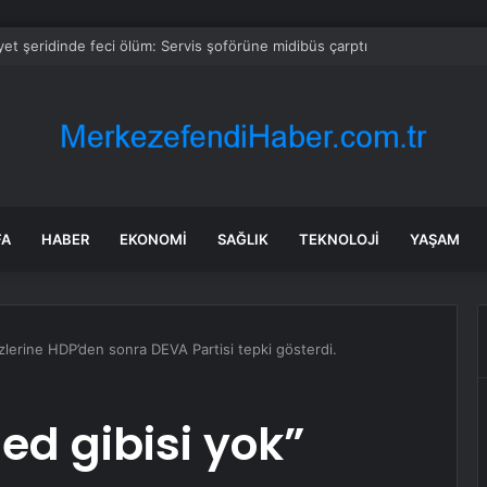
bul’da trafik var mı? SON DAKİKA! 24 Temmuz Cuma hangi ilçelerde trafik v
FA
HABER
EKONOMI
SAĞLIK
TEKNOLOJI
YAŞAM
özlerine HDP’den sonra DEVA Partisi tepki gösterdi.
ed gibisi yok”