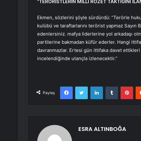
“TERÖRİSTLERİN MİLLİ ROZET TAKTIĞINI İLA
Ekmen, sözlerini şöyle sürdürdü: “Terörle huk
kulübü ve taraftarlarını terörist yapmaz Sayın Ba
edenlersiniz. mafya liderlerine yol arkadaşı olm
partilerine bakmadan küfür ederler. Hangi ittif
davranmazlar. Ertesi gün ittifaka davet ettikleri 
incelendiğinde utançla izlenecektir.”
Facebook
Twitter
LinkedIn
Tumblr
Pint
Paylaş
ESRA ALTINBOĞA