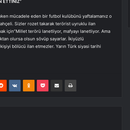
N ETTİNİZ”
uken mücadele eden bir futbol kulübünü yaftalamanız o
hçeli. Sizler rozet takarak terörist uyruklu ilan
ak için”Millet terörü lanetliyor, mafyayı lanetliyor. Ama
aktan olursa olsun sövüp sayarlar. İkiyüzlü
kişiyi bölücü ilan etmezler. Yarın Türk siyasi tarihi
erest
Reddit
VKontakte
Odnoklassniki
Pocket
E-Posta ile paylaş
Yazdır