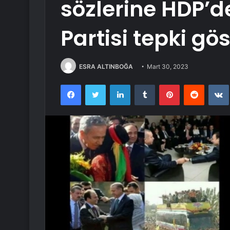
sözlerine HDP’
Partisi tepki gös
ESRA ALTINBOĞA
Mart 30, 2023
Facebook
Twitter
LinkedIn
Tumblr
Pinterest
Reddit