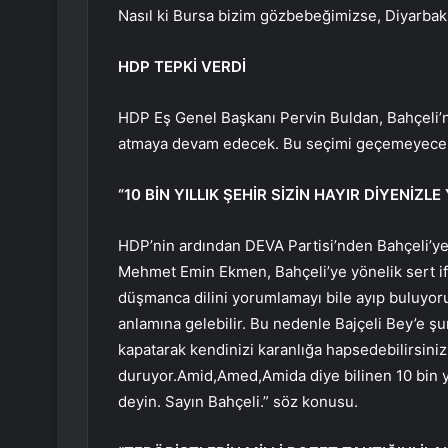
Nasıl ki Bursa bizim gözbebeğimizse, Diyarbakır
HDP TEPKİ VERDİ
HDP Eş Genel Başkanı Pervin Buldan, Bahçeli’
atmaya devam edecek. Bu seçimi geçemeyecek 
“10 BİN YILLIK ŞEHİR SİZİN HAYIR DİYENİZL
HDP’nin ardından DEVA Partisi’nden Bahçeli’ye
Mehmet Emin Ekmen, Bahçeli’ye yönelik sert ifad
düşmanca dilini yorumlamayı bile ayıp buluyor
anlamına gelebilir. Bu nedenle Bajçeli Bey’e şu
kapatarak kendinizi karanlığa hapsedebilirsiniz.
duruyor.Amid,Amed,Amida diye bilinen 10 bin yı
deyin. Sayın Bahçeli.” söz konusu.