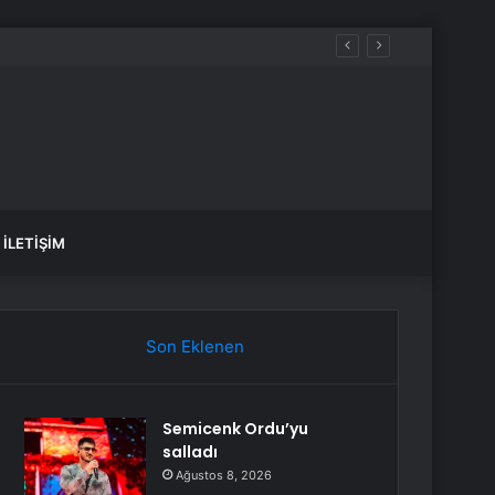
ar, hangi yollar kapalı?
İLETIŞIM
Son Eklenen
Semicenk Ordu’yu
salladı
Ağustos 8, 2026