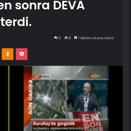
den sonra DEVA
terdi.
0
8
1 dakika okuma süresi
VKontakte
Odnoklassniki
Pocket