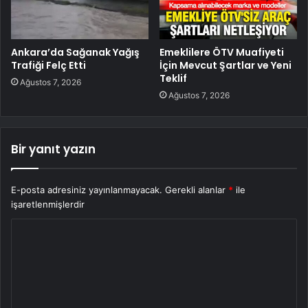
Ankara’da Sağanak Yağış
Emeklilere ÖTV Muafiyeti
Trafiği Felç Etti
İçin Mevcut Şartlar ve Yeni
Teklif
Ağustos 7, 2026
Ağustos 7, 2026
Bir yanıt yazın
E-posta adresiniz yayınlanmayacak.
Gerekli alanlar
*
ile
işaretlenmişlerdir
Y
o
r
u