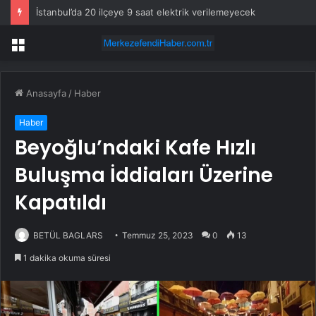
İstanbul’da 20 ilçeye 9 saat elektrik verilemeyecek
Menü
Anasayfa
/
Haber
Haber
Beyoğlu’ndaki Kafe Hızlı
Buluşma İddiaları Üzerine
Kapatıldı
BETÜL BAGLARS
Temmuz 25, 2023
0
13
1 dakika okuma süresi