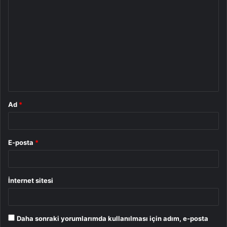
Y
o
r
u
m
*
Ad
*
E-posta
*
İnternet sitesi
Daha sonraki yorumlarımda kullanılması için adım, e-posta