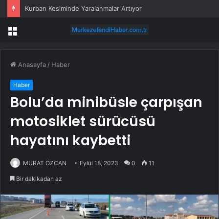
Kurban Kesiminde Yaralanmalar Artıyor
Menü
Anasayfa
/
Haber
Haber
Bolu’da minibüsle çarpışan
motosiklet sürücüsü
hayatını kaybetti
MURAT ÖZCAN
Eylül 18, 2023
0
11
Bir dakikadan az