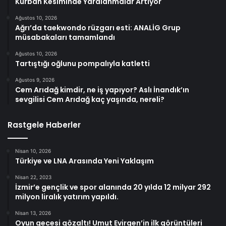
Kurban Kesiminde Yaralanmalar Artıyor
Ağustos 10, 2026
Ağrı’da taekwondo rüzgarı esti: ANALİG Grup
müsabakaları tamamlandı
Ağustos 10, 2026
Tartıştığı oğlunu pompalıyla katletti
Ağustos 9, 2026
Cem Arıdağ kimdir, ne iş yapıyor? Aslı İnandık’ın
sevgilisi Cem Arıdağ kaç yaşında, nereli?
Rastgele Haberler
Nisan 10, 2026
Türkiye ve LNA Arasında Yeni Yaklaşım
Nisan 22, 2023
İzmir’e gençlik ve spor alanında 20 yılda 12 milyar 292
milyon liralık yatırım yapıldı.
Nisan 13, 2026
Oyun gecesi gözaltı! Umut Evirgen’in ilk görüntüleri