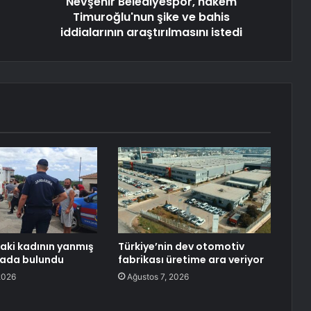
Nevşehir Belediyespor, hakem
Timuroğlu'nun şike ve bahis
iddialarının araştırılmasını istedi
aki kadının yanmış
Türkiye’nin dev otomotiv
lada bulundu
fabrikası üretime ara veriyor
2026
Ağustos 7, 2026