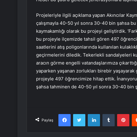
Projeleriyle ilgili açıklama yapan Akıncılar Ka
çalışmayla 40-50 yıl sonra 30-40 bin şahsa bu ş
kaymakamlığı olarak bu projeyi geliştirdik. ‘Far
bu projeyle ilçemizde tahsil gören 497 öğrencimi
saatlerini atış poligonlarında kullanılan kulaklıkl
geçirmelerini diledik. Tekerlekli sandalyeleri k
aracın görme engelli vatandaşlarımıza çıkarttığ
yaparken yaşanan zorlukları birebir yaşayarak 
projeyle 497 öğrencimize hitap ettik. İnanıyoruz
şahsa tahminen de 40-50 yıl sonra 30-40 bin ş
Facebook
Twitter
LinkedIn
Tumblr
Pint
Paylaş