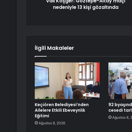
Vali Köşger: Göztepe-Altay maçı
nedeniyle 13 kişi gözaltında
İlgili Makaleler
Keçiören Belediyesi’nden
92 byaşınd
Ailelere Etkili Ebeveynlik
cesedi tar
Eğitimi
Ağustos 8, 
Ağustos 8, 2026