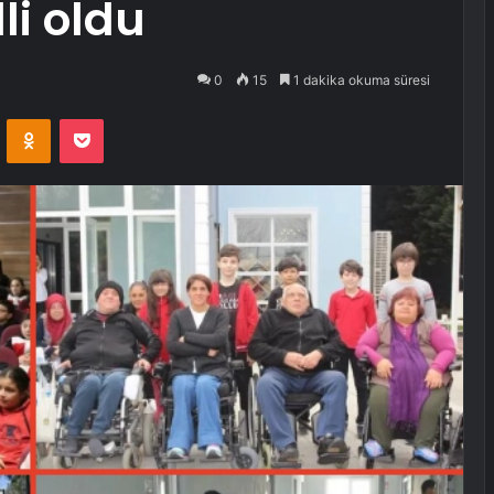
li oldu
0
15
1 dakika okuma süresi
VKontakte
Odnoklassniki
Pocket