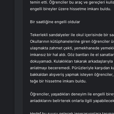
temin etti. Öğrenciler bu araç ve gereçleri kul
engelli bireyler üzere hissetme imkanı buldu.
Bir saatliğine engelli oldular
Tekerlekli sandalyeler ile okul içerisinde bir s
Okullarının kütüphanelerine giren öğrenciler üst
ulaşmakta zahmet çekti, yemekhanede yemekleri
imkansız bir hal aldı. Göz bantları ile el sanatla
dokuyamadı. Kulaklıkları takarak arkadaşlarıyla
anlatmayı beceremedi. Pürüzleriyle karşıdan k
bakkaldan alışveriş yapmak isteyen öğrenciler, e
teğe bir hissetme imkanı buldu.
Öğrenciler, yaşadıkları deneyim ile engelli bire
anladıklarını belirterek onlarla ilgili yapabilecek
Hedef bu şuuru gelecek jenerasyonlara taşıma