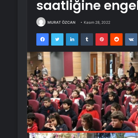
saatliğine engel
MURAT ÖZCAN
Kasım 28, 2022
Facebook
Twitter
LinkedIn
Tumblr
Pinterest
Reddit