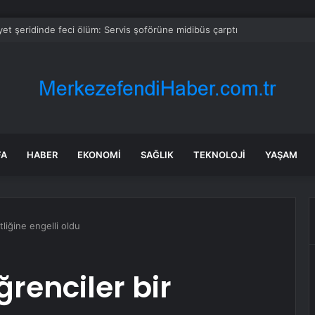
et şeridinde feci ölüm: Servis şoförüne midibüs çarptı
FA
HABER
EKONOMI
SAĞLIK
TEKNOLOJI
YAŞAM
tliğine engelli oldu
renciler bir