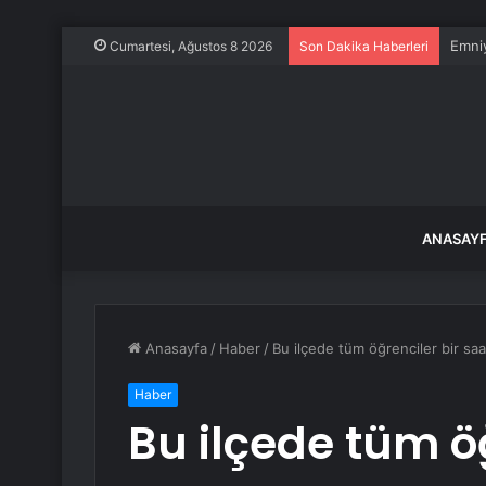
Emniy
Cumartesi, Ağustos 8 2026
Son Dakika Haberleri
ANASAY
Anasayfa
/
Haber
/
Bu ilçede tüm öğrenciler bir saa
Haber
Bu ilçede tüm öğ