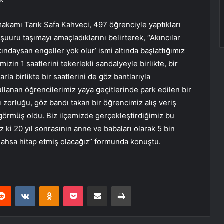
ymakamı Tarık Safa Kahveci, 497 öğrenciyle yaptıkları
uuru taşımayı amaçladıklarını belirterek, “Akıncılar
kındaysan engeller yok olur’ ismi altında başlattığımız
zin 1 saatlerini tekerlekli sandalyeyle birlikte, bir
arla birlikte bir saatlerini de göz bantlarıyla
ullanan öğrencilerimiz yaya geçitlerinde park edilen bir
ı zorluğu, göz bandı takan bir öğrencimiz alış veriş
görmüş oldu. Biz ilçemizde gerçekleştirdiğimiz bu
 ki 20 yıl sonrasının anne ve babaları olarak 5 bin
ahsa hitap etmiş olacağız” formunda konuştu.
erest
Reddit
VKontakte
Odnoklassniki
Pocket
E-Posta ile paylaş
Yazdır