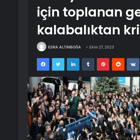
için toplanan ge
kalabalıktan krit
ESRA ALTINBOĞA
Ekim 27, 2023
Facebook
Twitter
LinkedIn
Tumblr
Pinterest
Reddit