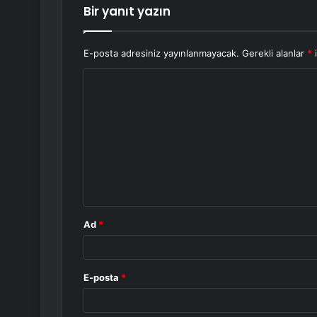
Bir yanıt yazın
E-posta adresiniz yayınlanmayacak.
Gerekli alanlar
*
i
Y
o
r
u
m
*
Ad
*
E-posta
*