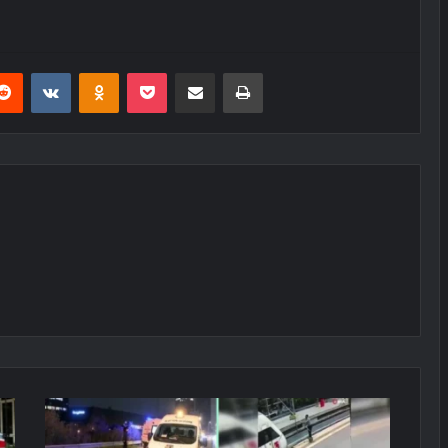
erest
Reddit
VKontakte
Odnoklassniki
Pocket
E-Posta ile paylaş
Yazdır