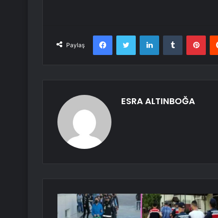
Facebook
Twitter
LinkedIn
Tumblr
Pint
Paylaş
ESRA ALTINBOĞA