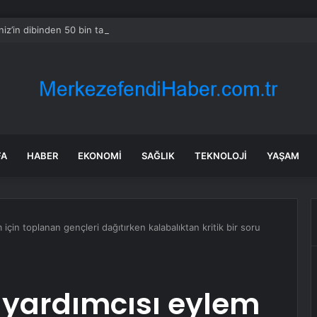
iz’in dibinden 50 bin tanesi çıkarıldı
FA
HABER
EKONOMI
SAĞLIK
TEKNOLOJI
YAŞAM
çin toplanan gençleri dağıtırken kalabalıktan kritik bir soru
yardımcısı eylem