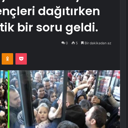
nçleri dağıtırken
ik bir soru geldi.
0
5
Bir dakikadan az
VKontakte
Odnoklassniki
Pocket