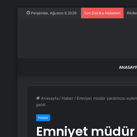
Akden
Perşembe, Ağustos 6 2026
Son Dakika Haberleri
ANASAY
Anasayfa
/
Haber
/
Emniyet müdür yardımcısı eylem i
geldi.
Haber
Emniyet müdür 