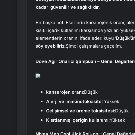
kadar ‘güvenilir ve sağlıklı’dır.
Bir başka not: Eserlerin karsinojenik oranı, ale
kısıtlı içerik kullanımı karşısında yazılan ‘yükse
elementlerin oranını ifade eder. kuyu
‘Düşük’ün
söyleyebiliriz.
Şimdi çalışmalara geçelim.
Dove Ağır Onarıcı Şampuan – Genel Değerlen
kanserojen oranı:
Düşük
Alerji ve immünotoksisite
: Yüksek
Gelişimsel ve üreme toksisitesi:
Düşük
Kısıtlanmış içeriğin kullanımı:
Yüksek
Nivea Men Cool Kick Roll-on – Genel Değerle