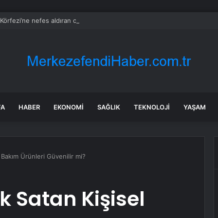
 Körfezi’ne nefes aldıran operasyon… Manda ve Bostanlı temizlendi
FA
HABER
EKONOMI
SAĞLIK
TEKNOLOJI
YAŞAM
 Bakım Ürünleri Güvenilir mi?
k Satan Kişisel