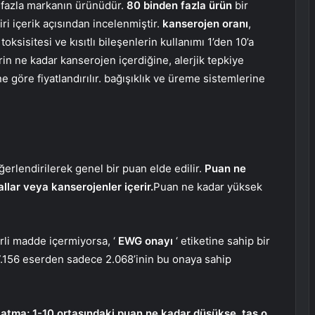
 fazla markanın ürünüdür.
80 binden fazla ürün
bir
iri içerik açısından incelenmiştir.
kanserojen oranı
,
ksisitesi ve kısıtlı bileşenlerin kullanımı 1’den 10’a
rin ne kadar kanserojen içerdiğine, alerjik tepkiye
 göre fiyatlandırılır. bağışıklık ve üreme sistemlerine
erlendirilerek genel bir puan elde edilir.
Puan ne
lar veya kanserojenler içerir.
Puan ne kadar yüksek
irli madde içermiyorsa, ‘
EWG onayı
‘ etiketine sahip bir
7.156 eserden sadece 2.068’inin bu onaya sahip
atma; 1-10 ortasındaki puan ne kadar düşükse, taş o