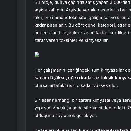
Bu proje, dünya çapında satış yapan 3.000’den
arşive sahiptir. Arşivde yer alan eserlerin her b
alerji ve immünotoksisite, gelişimsel ve üreme to
kadar puanlanır. Bu dört genel kategori, eserle
neden olan bileşenlere ve ne kadar içerdiklerine
zarar veren toksinler ve kimyasallar.
Her çalışmanın içeriğindeki tüm kimyasallar değ
kadar düşükse, öğe o kadar az toksik kimyasal
olursa, artefakt riski o kadar yüksek olur.
Bir eser herhangi bir zararlı kimyasal veya zeh
yapı var. Ancak şu anda sitenin sistemindeki 8
olduğunu söylemek gerekiyor.
Detayları okumadan buraya atlayanlara hatırl