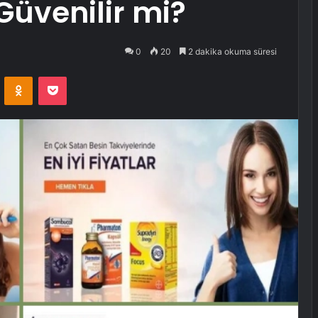
Güvenilir mi?
0
20
2 dakika okuma süresi
VKontakte
Odnoklassniki
Pocket