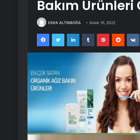
Bakım Ürünleri 
ESRA ALTINBOĞA
Aralık 16, 2022
Facebook
Twitter
LinkedIn
Tumblr
Pinterest
Reddit