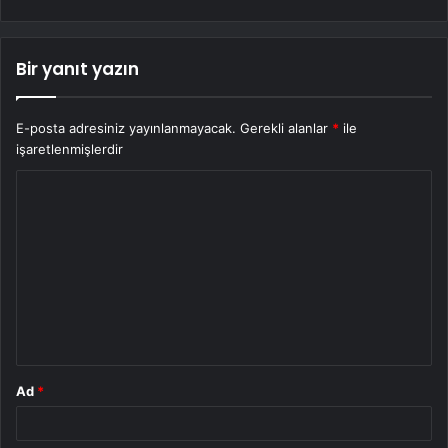
Bir yanıt yazın
E-posta adresiniz yayınlanmayacak.
Gerekli alanlar
*
ile
işaretlenmişlerdir
Y
o
r
u
m
*
Ad
*