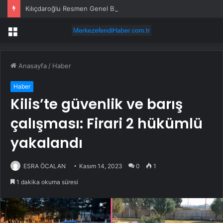
Kılıçdaroğlu Resmen Genel Başkan
Menü
Anasayfa
/
Haber
Haber
Kilis’te güvenlik ve barış
çalışması: Firari 2 hükümlü
yakalandı
ESRA ÖCALAN
Kasım 14, 2023
0
1
1 dakika okuma süresi