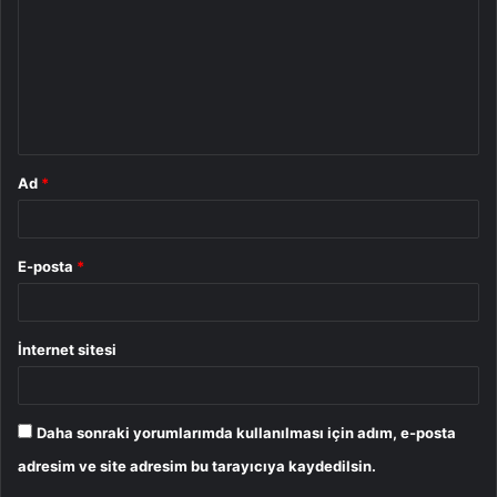
r
u
m
*
Ad
*
E-posta
*
İnternet sitesi
Daha sonraki yorumlarımda kullanılması için adım, e-posta
adresim ve site adresim bu tarayıcıya kaydedilsin.