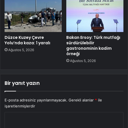
Düzce Kuzey Çevre
Bakan Ersoy: Türk mutfağı
Yolu’nda kaza: 1 yaralı
sürdürülebilir
gastronominin kadim
Ağustos 5, 2026
örneği
Ağustos 5, 2026
Bir yanıt yazın
E-posta adresiniz yayınlanmayacak.
Gerekli alanlar
*
ile
işaretlenmişlerdir
Y
o