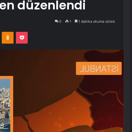
en düzenlendi
0
1
1 dakika okuma süresi
VKontakte
Odnoklassniki
Pocket