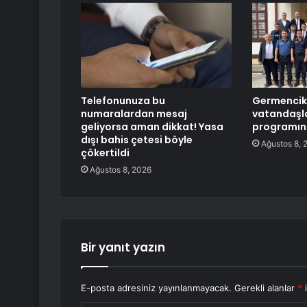
Telefonunuza bu
Germencik’
numaralardan mesaj
vatandaşl
geliyorsa aman dikkat! Yasa
programın
dışı bahis çetesi böyle
Ağustos 8, 
çökertildi
Ağustos 8, 2026
Bir yanıt yazın
E-posta adresiniz yayınlanmayacak.
Gerekli alanlar
*
i