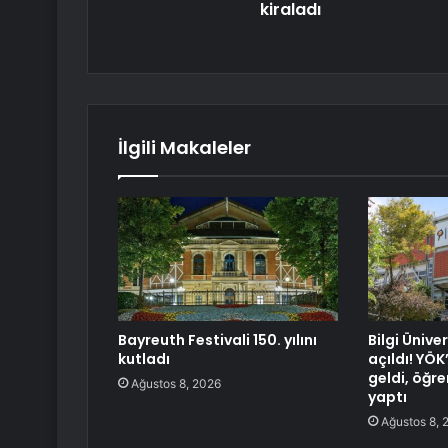
kiraladı
İlgili Makaleler
Bayreuth Festivali 150. yılını
Bilgi Ünive
kutladı
açıldı! YÖ
geldi, öğr
Ağustos 8, 2026
yaptı
Ağustos 8, 