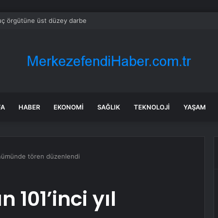
suç örgütüne üst düzey darbe
FA
HABER
EKONOMI
SAĞLIK
TEKNOLOJI
YAŞAM
dönümünde tören düzenlendi
 101’inci yıl