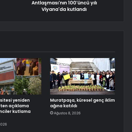
Antlaşması'nın 100'üncü yılı
Viyana'da kutlandı
rsitesi yeniden
Muratpaşa, küresel genç iklim
K’ten açıklama
ağına katıldı
enciler kutlama
Ağustos 8, 2026
2026