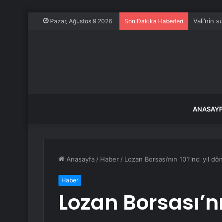
Vali’nin 
Pazar, Ağustos 9 2026
Son Dakika Haberleri
ANASAY
Anasayfa
/
Haber
/
Lozan Borsası’nın 101’inci yıl 
Haber
Lozan Borsası’nın