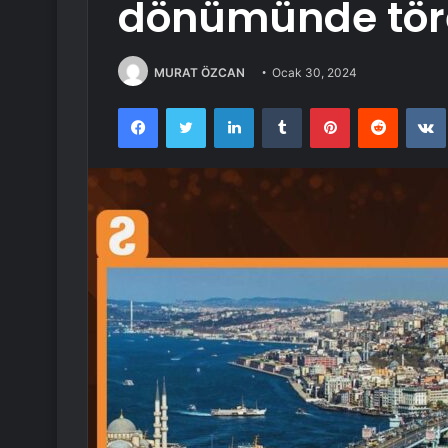
dönümünde tör
MURAT ÖZCAN
Ocak 30, 2024
Facebook
Twitter
LinkedIn
Tumblr
Pinterest
Reddit