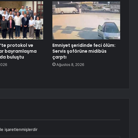
te protokol ve
Emniyet şeridinde feci ölüm:
ar bayramlaşma
Servis şoförüne midibüs
da buluştu
çarptı
2026
Ağustos 8, 2026
le işaretlenmişlerdir