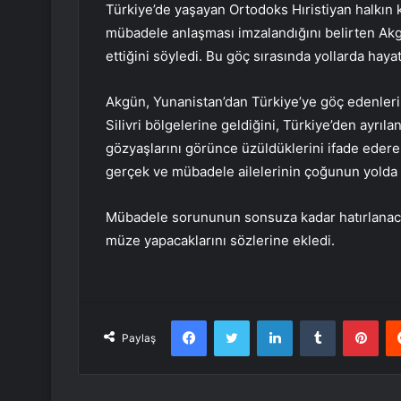
Türkiye’de yaşayan Ortodoks Hıristiyan halkın k
mübadele anlaşması imzalandığını belirten Akg
ettiğini söyledi. Bu göç sırasında yollarda haya
Akgün, Yunanistan’dan Türkiye’ye göç edenler
Silivri bölgelerine geldiğini, Türkiye’den ayrıl
gözyaşlarını görünce üzüldüklerini ifade ederek,
gerçek ve mübadele ailelerinin çoğunun yolda ol
Mübadele sorununun sonsuza kadar hatırlanaca
müze yapacaklarını sözlerine ekledi.
Facebook
Twitter
LinkedIn
Tumblr
Pint
Paylaş