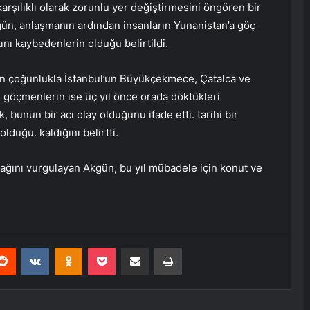
arşılıklı olarak zorunlu yer değiştirmesini öngören bir
ün, anlaşmanın ardından insanların Yunanistan’a göç
tını kaybedenlerin olduğu belirtildi.
in çoğunlukla İstanbul’un Büyükçekmece, Çatalca ve
an göçmenlerin ise üç yıl önce orada döktükleri
 bunun bir acı olay olduğunu ifade etti. tarihi bir
duğu. kaldığını belirtti.
ğını vurgulayan Akgün, bu yıl mübadele için konut ve
erest
Reddit
VKontakte
Odnoklassniki
Pocket
E-Posta ile paylaş
Yazdır