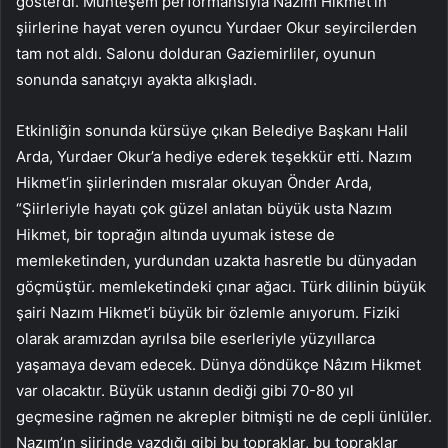
gösterdi. Muhteşem performansıyla Nazım Hikmet’in
şiirlerine hayat veren oyuncu Yurdaer Okur seyircilerden
tam not aldı. Salonu dolduran Gaziemirliler, oyunun
sonunda sanatçıyı ayakta alkışladı.
Etkinliğin sonunda kürsüye çıkan Belediye Başkanı Halil
Arda, Yurdaer Okur’a hediye ederek teşekkür etti. Nazım
Hikmet’in şiirlerinden mısralar okuyan Önder Arda,
“Şiirleriyle hayatı çok güzel anlatan büyük usta Nazım
Hikmet, bir toprağın altında uyumak istese de
memleketinden, yurdundan uzakta hasretle bu dünyadan
göçmüştür. memleketindeki çınar ağacı. Türk dilinin büyük
şairi Nazım Hikmet’i büyük bir özlemle anıyorum. Fiziki
olarak aramızdan ayrılsa bile eserleriyle yüzyıllarca
yaşamaya devam edecek. Dünya döndükçe Nâzım Hikmet
var olacaktır. Büyük ustanın dediği gibi 70-80 yıl
geçmesine rağmen ne akrepler bitmişti ne de cepli ünlüler.
Nazım’ın şiirinde yazdığı gibi bu topraklar, bu topraklar