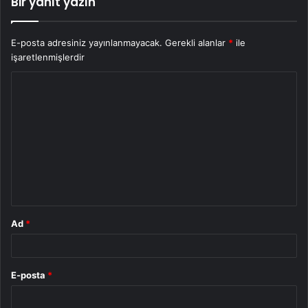
Bir yanıt yazın
E-posta adresiniz yayınlanmayacak.
Gerekli alanlar
*
ile
işaretlenmişlerdir
Y
o
r
u
m
*
Ad
*
E-posta
*