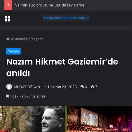
Vali’nin suç örgütüne üst düzey darbe
Menü
Anasayfa
/
Yaşam
Yaşam
Nazım Hikmet Gaziemir’de
anıldı
MURAT ÖZCAN
Haziran 23, 2023
0
7
1 dakika okuma süresi