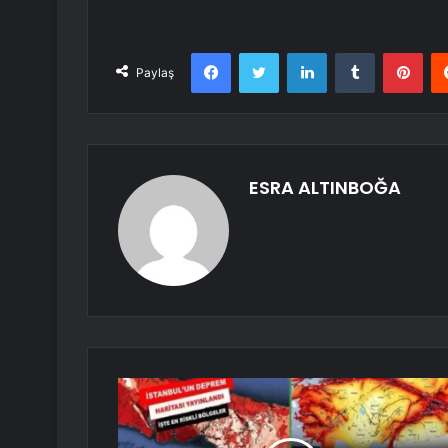
Facebook
Twitter
LinkedIn
Tumblr
Pint
Paylaş
ESRA ALTINBOĞA