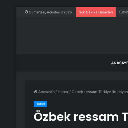
Türki
Cumartesi, Ağustos 8 2026
Son Dakika Haberleri
ANASAY
Anasayfa
/
Haber
/
Özbek ressam Türkiye ile dayanı
Haber
Özbek ressam Tü