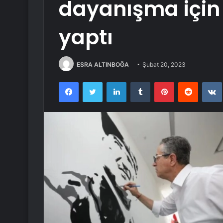
dayanışma için
yaptı
ESRA ALTINBOĞA
Şubat 20, 2023
Facebook
Twitter
LinkedIn
Tumblr
Pinterest
Reddit