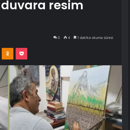
 duvara resim
0
4
1 dakika okuma süresi
VKontakte
Odnoklassniki
Pocket