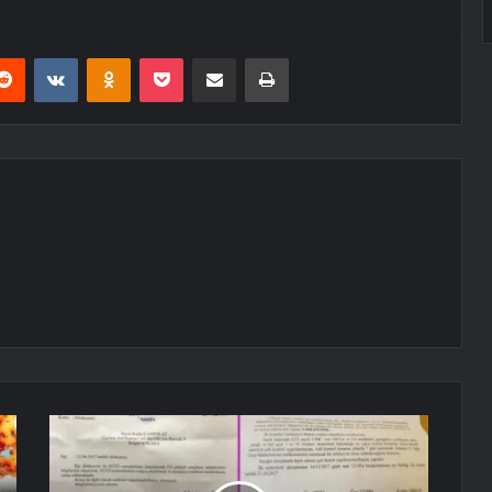
erest
Reddit
VKontakte
Odnoklassniki
Pocket
E-Posta ile paylaş
Yazdır