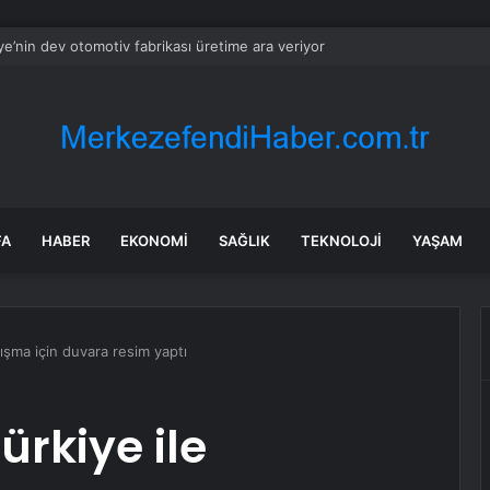
ye’nin dev otomotiv fabrikası üretime ara veriyor
FA
HABER
EKONOMI
SAĞLIK
TEKNOLOJI
YAŞAM
şma için duvara resim yaptı
rkiye ile