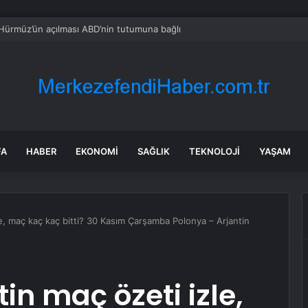
 Hürmüz’ün açılması ABD’nin tutumuna bağlı
FA
HABER
EKONOMI
SAĞLIK
TEKNOLOJI
YAŞAM
le, maç kaç kaç bitti? 30 Kasım Çarşamba Polonya – Arjantin
in maç özeti izle,