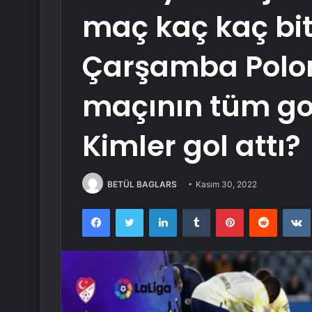
maç kaç kaç bit
Çarşamba Polon
maçının tüm goll
Kimler gol attı?
BETÜL BAGLARS
Kasım 30, 2022
Facebook
Twitter
LinkedIn
Tumblr
Pinterest
Reddit