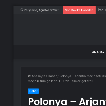
İran:
Perşembe, Ağustos 6 2026
Son Dakika Haberleri
ANASAY
Anasayfa
/
Haber
/
Polonya – Arjantin maç özeti iz
maçının tüm gollerini HD izle! Kimler gol attı?
Haber
Polonya – Arjant