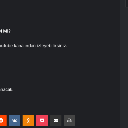
I MI?
utube kanalından izleyebilirsiniz.
anacak.
erest
Reddit
VKontakte
Odnoklassniki
Pocket
E-Posta ile paylaş
Yazdır