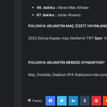
46. dakika :
Alexis Mac Allister
67. dakika :
Julian Alvarez
POLONYA ARJANTİN MAÇ ÖZETİ YAYINLAND
2022 Dünya Kupası maç özetlerini TRT
Spor
Yo
POLONYA ARJANTİN NEREDE OYNANIYOR?
Maç, Doha’da, Stadium 974 Stadyumu’nda oyn
Facebook
Twitter
LinkedIn
Tumblr
Pint
Paylaş