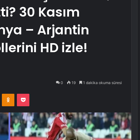
ti? 30 Kasım
ya – Arjantin
erini HD izle!
0
19
1 dakika okuma süresi
VKontakte
Odnoklassniki
Pocket