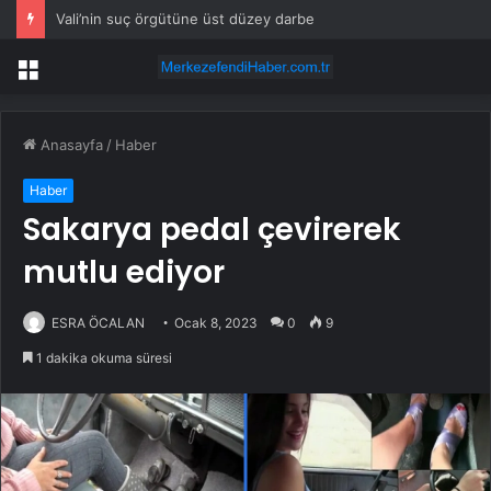
Vali’nin suç örgütüne üst düzey darbe
Menü
Anasayfa
/
Haber
Haber
Sakarya pedal çevirerek
mutlu ediyor
ESRA ÖCALAN
Ocak 8, 2023
0
9
1 dakika okuma süresi