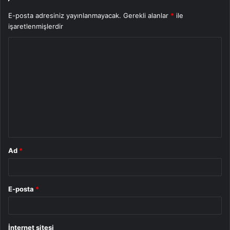
E-posta adresiniz yayınlanmayacak.
Gerekli alanlar
*
ile
işaretlenmişlerdir
Y
o
r
u
m
*
Ad
*
E-posta
*
İnternet sitesi